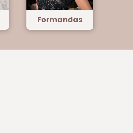
Formandas
A doçura e a delicadeza da
Jéssica na palma da sua mão.
O que mais me chamou
atenção foi a perfeita harmonia