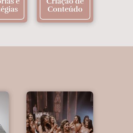
rias e
Criação de
tégias
Conteúdo