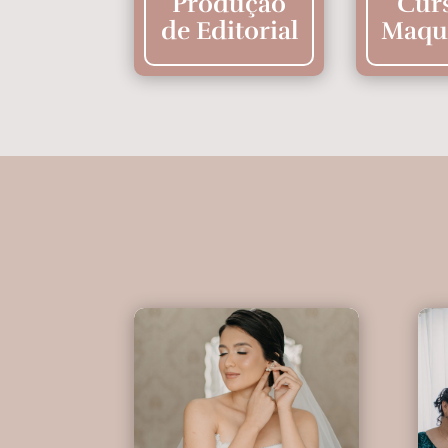
Produção
Cur
de Editorial
Maqu