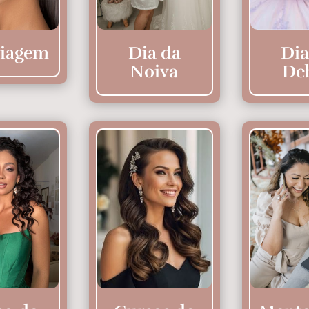
iagem
Dia da
Dia
Noiva
De