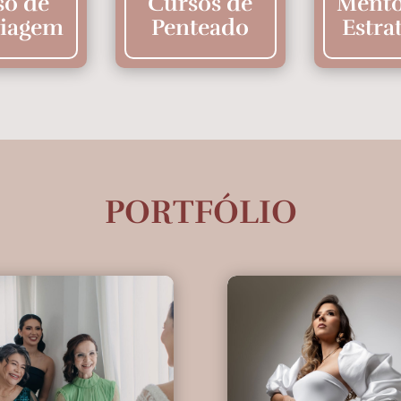
so de
Cursos de
Mento
iagem
Penteado
Estra
PORTFÓLIO