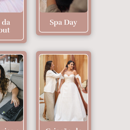
 da
Spa Day
but