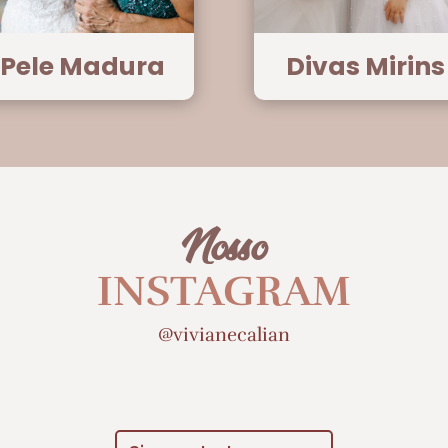
Pele Madura
Divas Mirins
Nosso
INSTAGRAM
@vivianecalian
 sabia que atendemos
Como eu amo poder produzir
ças a partir de 5 anos?
@_giovannavillar 🤍
 vez eu trouxe as divas
Na maquiagem uma proposta
s da nossa noiva Pamyla.
embelezadora, super versátil