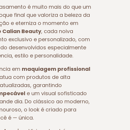
asamento é muito mais do que um
toque final que valoriza a beleza da
oção e eterniza o momento em
e Calian Beauty
, cada noiva
o exclusivo e personalizado, com
o desenvolvidos especialmente
ncia, estilo e personalidade.
ência em
maquiagem profissional
e atua com produtos de alta
atualizadas, garantindo
impecável
e um visual sofisticado
rande dia. Do clássico ao moderno,
ouroso, o look é criado para
ocê é — única.