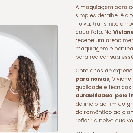
A maquiagem para c
simples detalhe: é o 
noiva, transmite em
cada foto. Na
Vivian
recebe um atendiment
maquiagem e pentead
para realçar sua essê
Com anos de experi
para noivas
, Vivian
qualidade e técnicas 
durabilidade
,
pele 
do início ao fim do g
do romântico ao glam
refletir a noiva que v