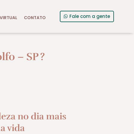
Fale com a gente
VIRTUAL
CONTATO
fo – SP
?
leza no dia mais
a vida