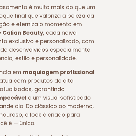
asamento é muito mais do que um
toque final que valoriza a beleza da
oção e eterniza o momento em
e Calian Beauty
, cada noiva
o exclusivo e personalizado, com
o desenvolvidos especialmente
ncia, estilo e personalidade.
ência em
maquiagem profissional
e atua com produtos de alta
atualizadas, garantindo
impecável
e um visual sofisticado
rande dia. Do clássico ao moderno,
ouroso, o look é criado para
ocê é — única.