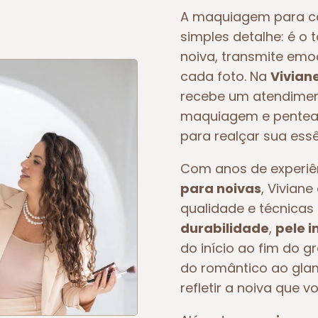
A maquiagem para c
simples detalhe: é o 
noiva, transmite em
cada foto. Na
Vivian
recebe um atendiment
maquiagem e pentead
para realçar sua essê
Com anos de experi
para noivas
, Vivian
qualidade e técnicas 
durabilidade
,
pele 
do início ao fim do g
do romântico ao glam
refletir a noiva que v