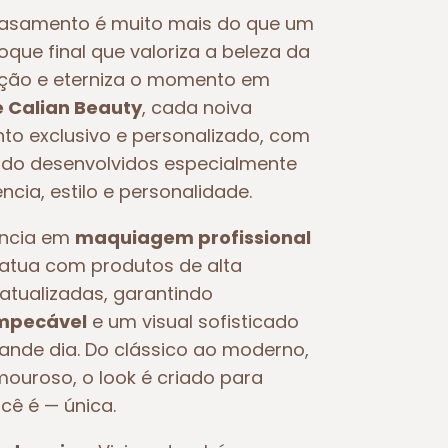
asamento é muito mais do que um
toque final que valoriza a beleza da
oção e eterniza o momento em
e Calian Beauty
, cada noiva
o exclusivo e personalizado, com
o desenvolvidos especialmente
ncia, estilo e personalidade.
ência em
maquiagem profissional
e atua com produtos de alta
atualizadas, garantindo
impecável
e um visual sofisticado
rande dia. Do clássico ao moderno,
ouroso, o look é criado para
ocê é — única.