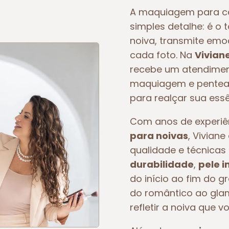
A maquiagem para c
simples detalhe: é o 
noiva, transmite em
cada foto. Na
Vivian
recebe um atendiment
maquiagem e pentead
para realçar sua essê
Com anos de experi
para noivas
, Vivian
qualidade e técnicas 
durabilidade
,
pele 
do início ao fim do g
do romântico ao glam
refletir a noiva que v