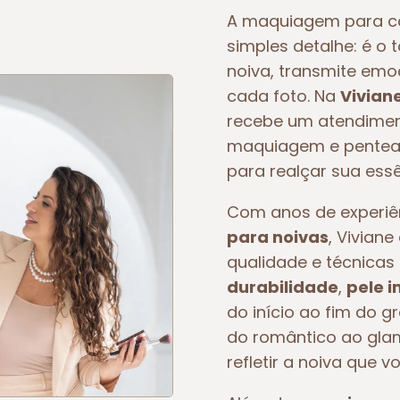
A maquiagem para c
simples detalhe: é o 
noiva, transmite em
cada foto. Na
Vivian
recebe um atendiment
maquiagem e pentead
para realçar sua essê
Com anos de experi
para noivas
, Vivian
qualidade e técnicas 
durabilidade
,
pele 
do início ao fim do g
do romântico ao glam
refletir a noiva que v