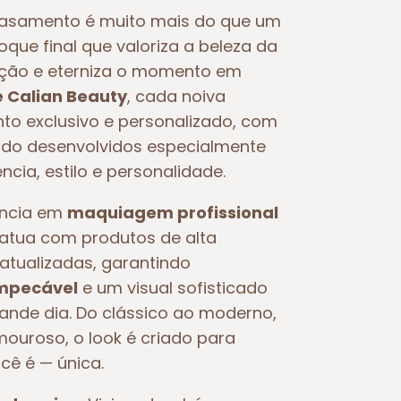
asamento é muito mais do que um
toque final que valoriza a beleza da
oção e eterniza o momento em
e Calian Beauty
, cada noiva
o exclusivo e personalizado, com
o desenvolvidos especialmente
ncia, estilo e personalidade.
ência em
maquiagem profissional
e atua com produtos de alta
atualizadas, garantindo
impecável
e um visual sofisticado
rande dia. Do clássico ao moderno,
ouroso, o look é criado para
ocê é — única.