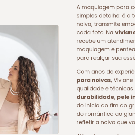
A maquiagem para c
simples detalhe: é o 
noiva, transmite em
cada foto. Na
Vivian
recebe um atendiment
maquiagem e pentead
para realçar sua essê
Com anos de experi
para noivas
, Vivian
qualidade e técnicas 
durabilidade
,
pele 
do início ao fim do g
do romântico ao glam
refletir a noiva que v