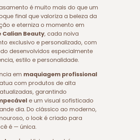
asamento é muito mais do que um
toque final que valoriza a beleza da
oção e eterniza o momento em
e Calian Beauty
, cada noiva
o exclusivo e personalizado, com
o desenvolvidos especialmente
ncia, estilo e personalidade.
ência em
maquiagem profissional
e atua com produtos de alta
atualizadas, garantindo
impecável
e um visual sofisticado
rande dia. Do clássico ao moderno,
ouroso, o look é criado para
ocê é — única.