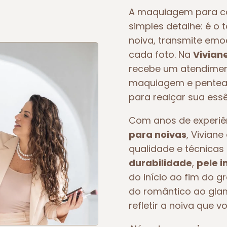
A maquiagem para c
simples detalhe: é o 
noiva, transmite em
cada foto. Na
Vivian
recebe um atendiment
maquiagem e pentead
para realçar sua essê
Com anos de experi
para noivas
, Vivian
qualidade e técnicas 
durabilidade
,
pele 
do início ao fim do g
do romântico ao glam
refletir a noiva que v