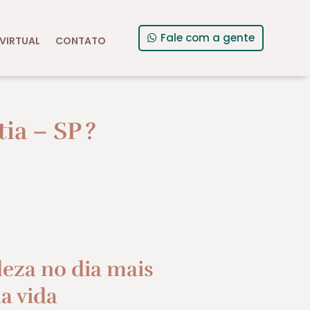
Fale com a gente
VIRTUAL
CONTATO
ia – SP
?
leza no dia mais
a vida