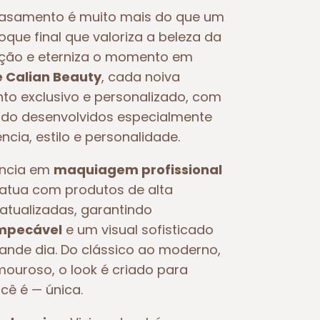
asamento é muito mais do que um
toque final que valoriza a beleza da
oção e eterniza o momento em
e Calian Beauty
, cada noiva
o exclusivo e personalizado, com
o desenvolvidos especialmente
ncia, estilo e personalidade.
ência em
maquiagem profissional
e atua com produtos de alta
atualizadas, garantindo
impecável
e um visual sofisticado
rande dia. Do clássico ao moderno,
ouroso, o look é criado para
ocê é — única.