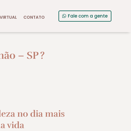
Fale com a gente
VIRTUAL
CONTATO
não – SP
?
leza no dia mais
a vida