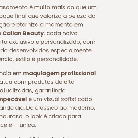
asamento é muito mais do que um
toque final que valoriza a beleza da
oção e eterniza o momento em
e Calian Beauty
, cada noiva
o exclusivo e personalizado, com
o desenvolvidos especialmente
ncia, estilo e personalidade.
ência em
maquiagem profissional
e atua com produtos de alta
atualizadas, garantindo
impecável
e um visual sofisticado
rande dia. Do clássico ao moderno,
ouroso, o look é criado para
ocê é — única.