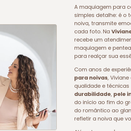
A maquiagem para c
simples detalhe: é o 
noiva, transmite em
cada foto. Na
Vivian
recebe um atendiment
maquiagem e pentead
para realçar sua essê
Com anos de experi
para noivas
, Vivian
qualidade e técnicas 
durabilidade
,
pele 
do início ao fim do g
do romântico ao glam
refletir a noiva que v