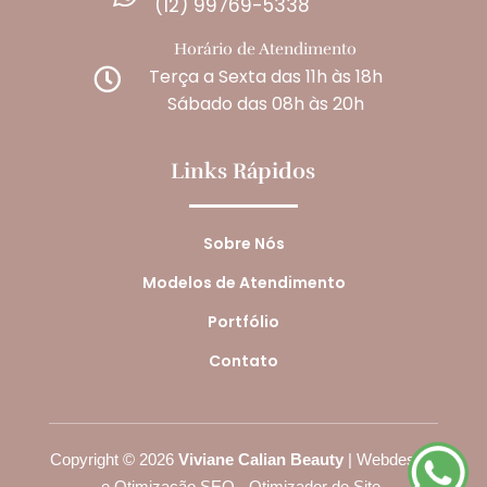
(12) 99769-5338
Horário de Atendimento
Terça a Sexta das 11h às 18h

Sábado das 08h às 20h
Links Rápidos
Sobre Nós
Modelos de Atendimento
Portfólio
Contato
Copyright
©
2026
Viviane Calian Beauty
| Webdesign
e Otimização SEO -
Otimizador de Site
.