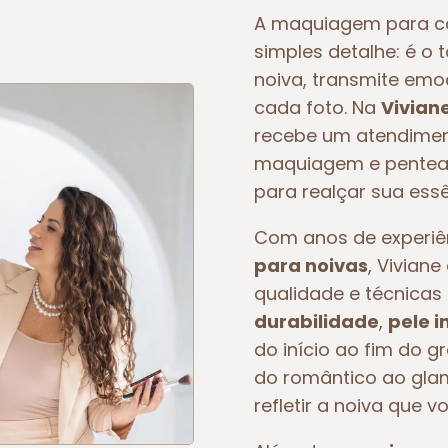
A maquiagem para c
simples detalhe: é o 
noiva, transmite em
cada foto. Na
Vivian
recebe um atendiment
maquiagem e pentead
para realçar sua essê
Com anos de experi
para noivas
, Vivian
qualidade e técnicas 
durabilidade
,
pele 
do início ao fim do g
do romântico ao glam
refletir a noiva que v