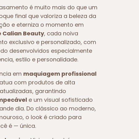
asamento é muito mais do que um
toque final que valoriza a beleza da
oção e eterniza o momento em
e Calian Beauty
, cada noiva
o exclusivo e personalizado, com
o desenvolvidos especialmente
ncia, estilo e personalidade.
ência em
maquiagem profissional
e atua com produtos de alta
atualizadas, garantindo
impecável
e um visual sofisticado
rande dia. Do clássico ao moderno,
ouroso, o look é criado para
ocê é — única.