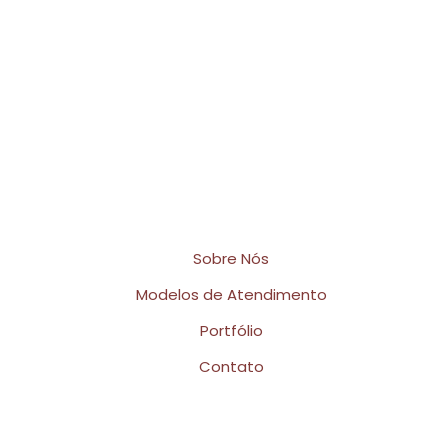
Horário de Atendimento
Terça a Sexta das 11h às 18h
Sábado das 08h às 20h
Links Rápidos
Sobre Nós
Modelos de Atendimento
Portfólio
Contato