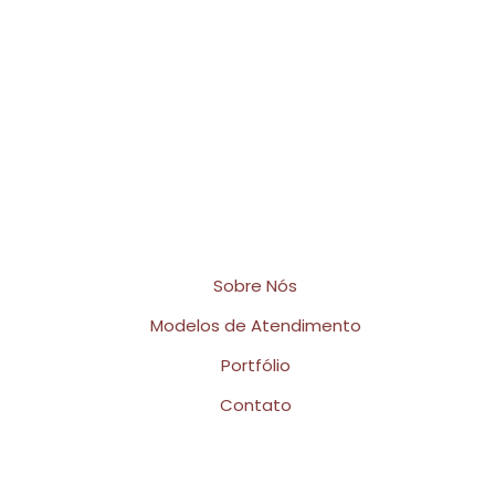
Horário de Atendimento
Terça a Sexta das 11h às 18h
Sábado das 08h às 20h
Links Rápidos
Sobre Nós
Modelos de Atendimento
Portfólio
Contato