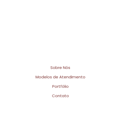
Horário de Atendimento
Terça a Sexta das 11h às 18h
Sábado das 08h às 20h
Links Rápidos
Sobre Nós
Modelos de Atendimento
Portfólio
Contato