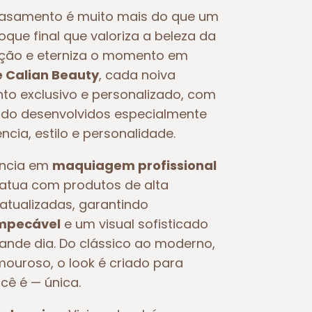
asamento é muito mais do que um
toque final que valoriza a beleza da
oção e eterniza o momento em
e Calian Beauty
, cada noiva
o exclusivo e personalizado, com
o desenvolvidos especialmente
ncia, estilo e personalidade.
ência em
maquiagem profissional
e atua com produtos de alta
atualizadas, garantindo
impecável
e um visual sofisticado
rande dia. Do clássico ao moderno,
ouroso, o look é criado para
ocê é — única.