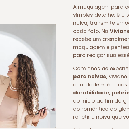
A maquiagem para c
simples detalhe: é o 
noiva, transmite em
cada foto. Na
Vivian
recebe um atendiment
maquiagem e pentead
para realçar sua essê
Com anos de experi
para noivas
, Vivian
qualidade e técnicas 
durabilidade
,
pele 
do início ao fim do g
do romântico ao glam
refletir a noiva que v