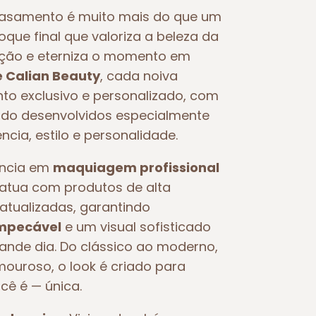
asamento é muito mais do que um
toque final que valoriza a beleza da
oção e eterniza o momento em
e Calian Beauty
, cada noiva
o exclusivo e personalizado, com
o desenvolvidos especialmente
ncia, estilo e personalidade.
ência em
maquiagem profissional
e atua com produtos de alta
atualizadas, garantindo
impecável
e um visual sofisticado
rande dia. Do clássico ao moderno,
ouroso, o look é criado para
ocê é — única.