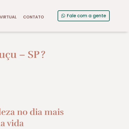
Fale com a gente
VIRTUAL
CONTATO
uçu – SP
?
leza no dia mais
a vida