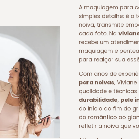
A maquiagem para c
simples detalhe: é o 
noiva, transmite em
cada foto. Na
Vivian
recebe um atendiment
maquiagem e pentead
para realçar sua essê
Com anos de experi
para noivas
, Vivian
qualidade e técnicas 
durabilidade
,
pele 
do início ao fim do g
do romântico ao glam
refletir a noiva que v