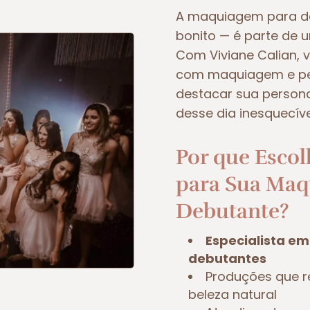
A maquiagem para de
bonito — é parte de 
Com Viviane Calian,
com maquiagem e pe
destacar sua personal
desse dia inesquecíve
Por que Escol
para Sua Maq
Debutante?
Especialista e
debutantes
Produções que r
beleza natural