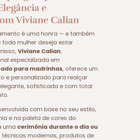
legância e
com Viviane Calian
samento é uma honra — e também
oda mulher deseja estar
nisso,
Viviane Calian
,
nal especializada em
ado para madrinhas
, oferece um
 e personalizado para realçar
legante, sofisticada e com total
to.
nvolvida com base no seu estilo,
nia e na paleta de cores do
ra uma
cerimônia durante o dia ou
iza técnicas modernas, produtos de