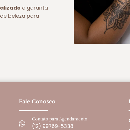
alizado
e garanta
de beleza para
Fale Conosco
Contato para Agendamento

(12) 99769-5338