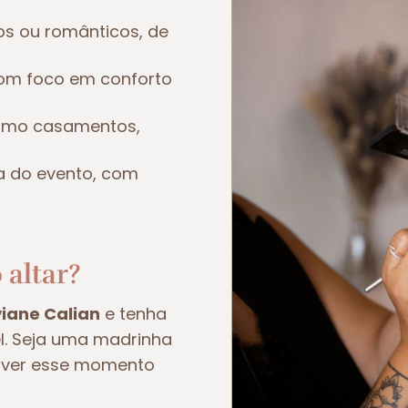
os ou românticos, de
om foco em conforto
como casamentos,
a do evento, com
 altar?
viane Calian
e tenha
el. Seja uma madrinha
viver esse momento