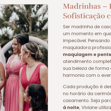
Madrinhas – E
Sofisticação 
Ser madrinha de ca
um momento em que t
impecável. Pensando 
maquiadora profissio
maquiagem e pente
atendimento completo
sua beleza de forma e
harmonia com o even
Cada produção é dese
no horário da cerimô
casamento. Seja pa
à noite
, Viviane util