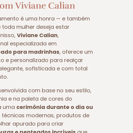
com Viviane Calian
samento é uma honra — e também
oda mulher deseja estar
nisso,
Viviane Calian
,
nal especializada em
ado para madrinhas
, oferece um
 e personalizado para realçar
legante, sofisticada e com total
to.
nvolvida com base no seu estilo,
nia e na paleta de cores do
ra uma
cerimônia durante o dia ou
iza técnicas modernas, produtos de
olhar apurado para criar
ras e penteados incríveis
que