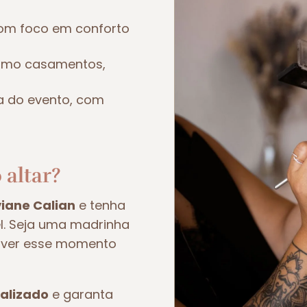
om foco em conforto
como casamentos,
a do evento, com
 altar?
viane Calian
e tenha
el. Seja uma madrinha
viver esse momento
alizado
e garanta