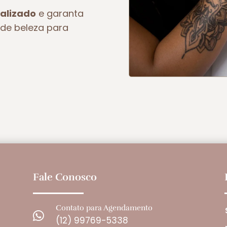
alizado
e garanta
de beleza para
Fale Conosco
Contato para Agendamento

(12) 99769-5338