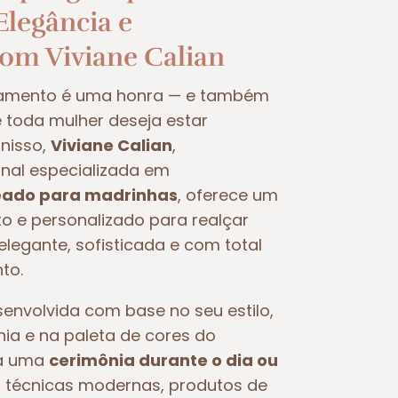
legância e
com Viviane Calian
samento é uma honra — e também
oda mulher deseja estar
nisso,
Viviane Calian
,
nal especializada em
ado para madrinhas
, oferece um
 e personalizado para realçar
legante, sofisticada e com total
to.
nvolvida com base no seu estilo,
nia e na paleta de cores do
ra uma
cerimônia durante o dia ou
iza técnicas modernas, produtos de