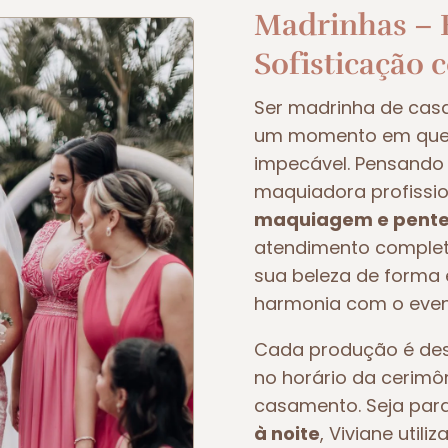
Madrinhas – E
Sofisticação 
Ser madrinha de ca
um momento em que t
impecável. Pensando 
maquiadora profissio
maquiagem e pente
atendimento completo
sua beleza de forma e
harmonia com o even
Cada produção é dese
no horário da cerimô
casamento. Seja pa
à noite
, Viviane util