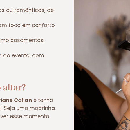
os ou românticos, de
om foco em conforto
como casamentos,
a do evento, com
 altar?
viane Calian
e tenha
el. Seja uma madrinha
viver esse momento