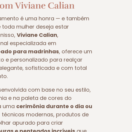
com Viviane Calian
samento é uma honra — e também
oda mulher deseja estar
nisso,
Viviane Calian
,
nal especializada em
ado para madrinhas
, oferece um
 e personalizado para realçar
legante, sofisticada e com total
to.
nvolvida com base no seu estilo,
nia e na paleta de cores do
ra uma
cerimônia durante o dia ou
iza técnicas modernas, produtos de
olhar apurado para criar
ras e penteados incríveis
que