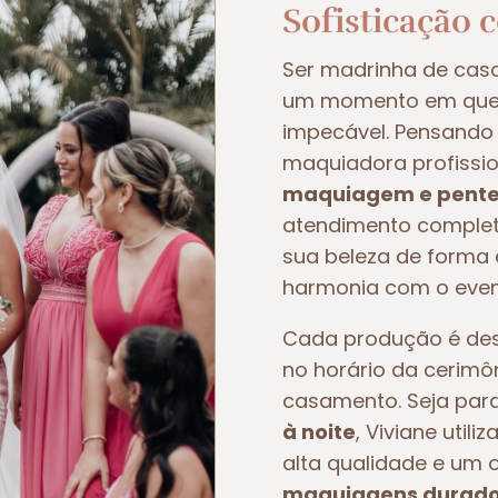
Sofisticação 
Ser madrinha de ca
um momento em que t
impecável. Pensando 
maquiadora profissio
maquiagem e pente
atendimento completo
sua beleza de forma e
harmonia com o even
Cada produção é dese
no horário da cerimô
casamento. Seja pa
à noite
, Viviane util
alta qualidade e um 
maquiagens duradou