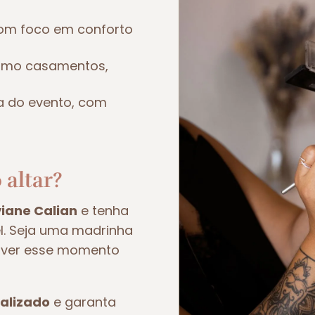
om foco em conforto
como casamentos,
a do evento, com
 altar?
viane Calian
e tenha
el. Seja uma madrinha
viver esse momento
alizado
e garanta