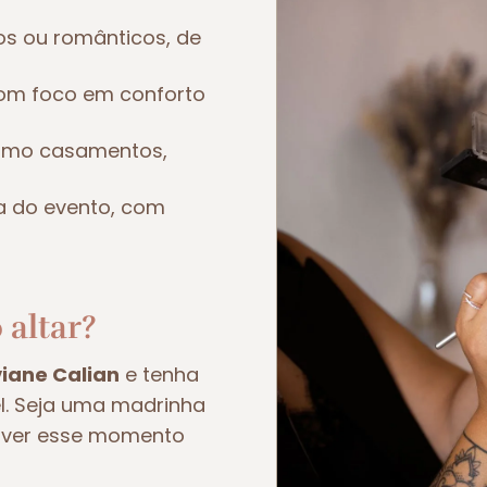
os ou românticos, de
om foco em conforto
como casamentos,
a do evento, com
 altar?
viane Calian
e tenha
el. Seja uma madrinha
viver esse momento