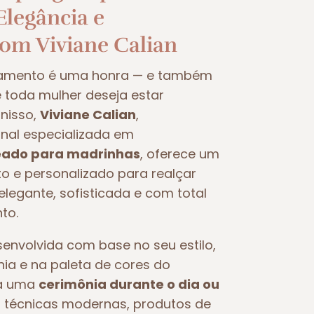
legância e
com Viviane Calian
samento é uma honra — e também
oda mulher deseja estar
nisso,
Viviane Calian
,
nal especializada em
ado para madrinhas
, oferece um
 e personalizado para realçar
legante, sofisticada e com total
to.
nvolvida com base no seu estilo,
nia e na paleta de cores do
ra uma
cerimônia durante o dia ou
iza técnicas modernas, produtos de