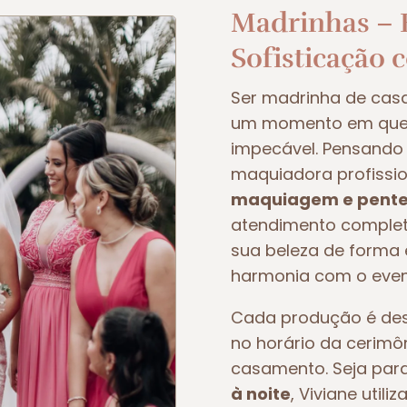
Madrinhas – E
Sofisticação 
Ser madrinha de ca
um momento em que t
impecável. Pensando 
maquiadora profissio
maquiagem e pente
atendimento completo
sua beleza de forma e
harmonia com o even
Cada produção é dese
no horário da cerimô
casamento. Seja pa
à noite
, Viviane util