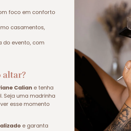
om foco em conforto
como casamentos,
a do evento, com
 altar?
viane Calian
e tenha
el. Seja uma madrinha
viver esse momento
alizado
e garanta