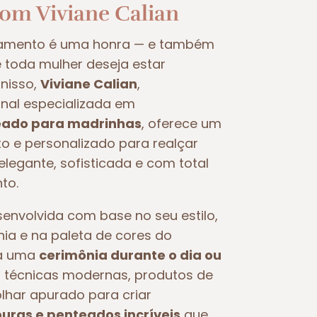
com Viviane Calian
samento é uma honra — e também
oda mulher deseja estar
nisso,
Viviane Calian
,
nal especializada em
ado para madrinhas
, oferece um
 e personalizado para realçar
legante, sofisticada e com total
to.
nvolvida com base no seu estilo,
nia e na paleta de cores do
ra uma
cerimônia durante o dia ou
iza técnicas modernas, produtos de
olhar apurado para criar
ras e penteados incríveis
que