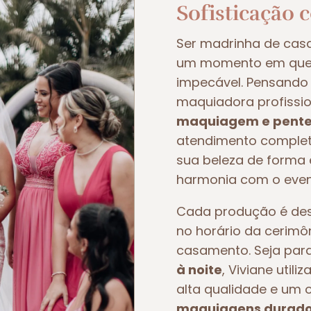
Sofisticação 
Ser madrinha de ca
um momento em que t
impecável. Pensando 
maquiadora profissio
maquiagem e pente
atendimento completo
sua beleza de forma e
harmonia com o even
Cada produção é dese
no horário da cerimô
casamento. Seja pa
à noite
, Viviane util
alta qualidade e um 
maquiagens duradou