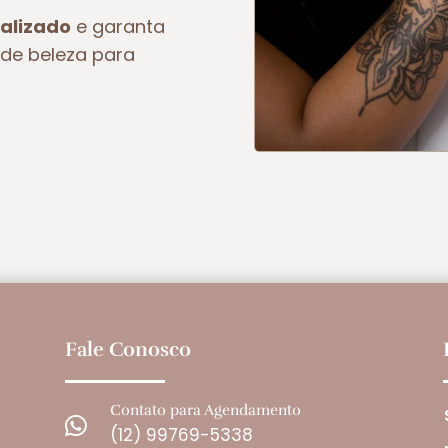
alizado
e garanta
de beleza para
Fale Conosco
Contato para Agendamento

(12) 99769-5338