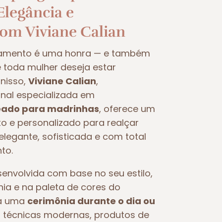
legância e
com Viviane Calian
samento é uma honra — e também
oda mulher deseja estar
nisso,
Viviane Calian
,
nal especializada em
ado para madrinhas
, oferece um
 e personalizado para realçar
legante, sofisticada e com total
to.
nvolvida com base no seu estilo,
nia e na paleta de cores do
ra uma
cerimônia durante o dia ou
iza técnicas modernas, produtos de