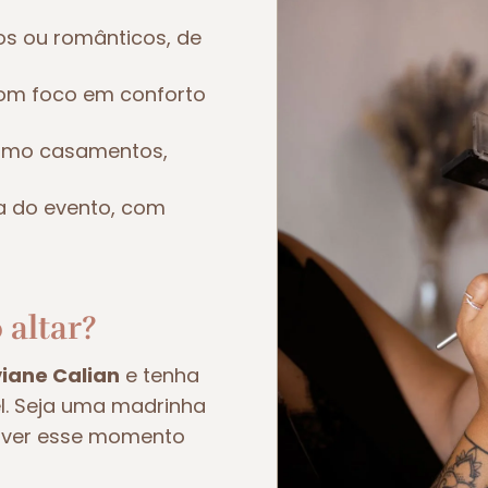
os ou românticos, de
om foco em conforto
como casamentos,
a do evento, com
 altar?
viane Calian
e tenha
el. Seja uma madrinha
viver esse momento