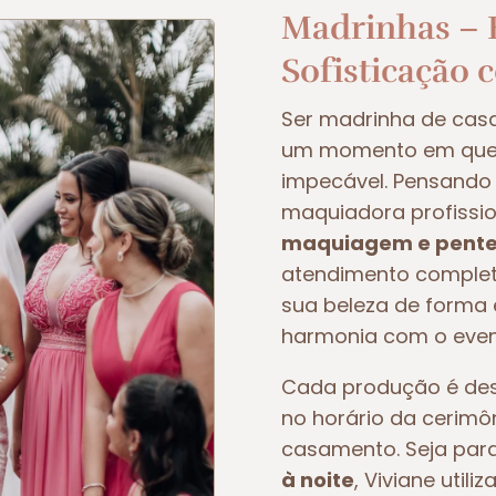
Madrinhas – E
Sofisticação 
Ser madrinha de ca
um momento em que t
impecável. Pensando 
maquiadora profissio
maquiagem e pente
atendimento completo
sua beleza de forma e
harmonia com o even
Cada produção é dese
no horário da cerimô
casamento. Seja pa
à noite
, Viviane util