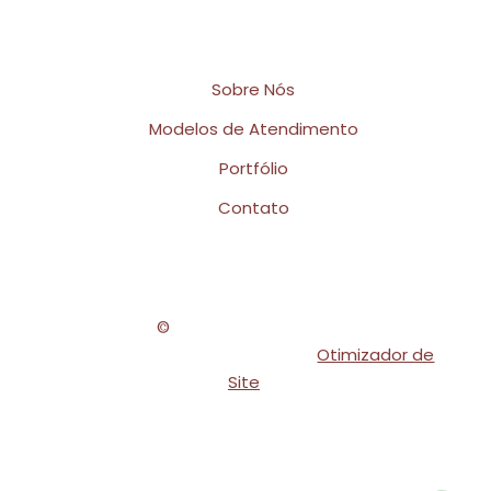
Links Rápidos
Sobre Nós
Modelos de Atendimento
Portfólio
Contato
Copyright
©
2026
Viviane Calian Beauty
|
Webdesign e Otimização SEO -
Otimizador de
Site
.