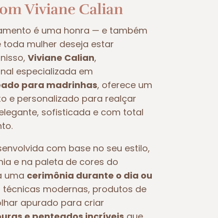
com Viviane Calian
samento é uma honra — e também
oda mulher deseja estar
nisso,
Viviane Calian
,
nal especializada em
ado para madrinhas
, oferece um
 e personalizado para realçar
legante, sofisticada e com total
to.
nvolvida com base no seu estilo,
nia e na paleta de cores do
ra uma
cerimônia durante o dia ou
iza técnicas modernas, produtos de
olhar apurado para criar
ras e penteados incríveis
que