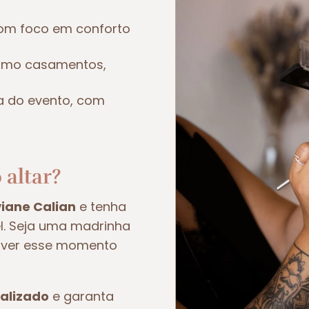
om foco em conforto
como casamentos,
a do evento, com
 altar?
viane Calian
e tenha
el. Seja uma madrinha
viver esse momento
alizado
e garanta