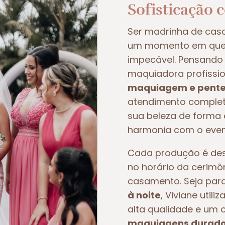
Sofisticação 
Ser madrinha de ca
um momento em que t
impecável. Pensando 
maquiadora profissio
maquiagem e pente
atendimento completo
sua beleza de forma e
harmonia com o even
Cada produção é dese
no horário da cerimô
casamento. Seja pa
à noite
, Viviane util
alta qualidade e um 
maquiagens duradou