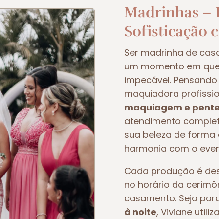
Madrinhas – E
Sofisticação 
Ser madrinha de ca
um momento em que t
impecável. Pensando 
maquiadora profissio
maquiagem e pente
atendimento completo
sua beleza de forma e
harmonia com o even
Cada produção é dese
no horário da cerimô
casamento. Seja pa
à noite
, Viviane util