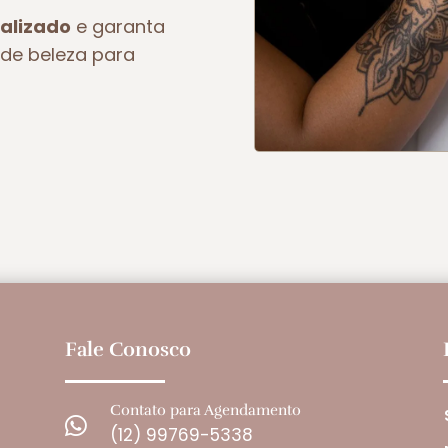
alizado
e garanta
de beleza para
Fale Conosco
Contato para Agendamento

(12) 99769-5338