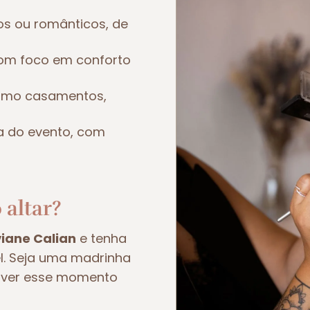
os ou românticos, de
om foco em conforto
como casamentos,
a do evento, com
 altar?
viane Calian
e tenha
el. Seja uma madrinha
viver esse momento