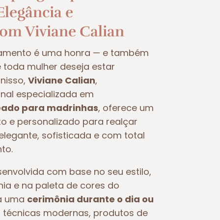
legância e
com Viviane Calian
samento é uma honra — e também
oda mulher deseja estar
nisso,
Viviane Calian
,
nal especializada em
ado para madrinhas
, oferece um
 e personalizado para realçar
legante, sofisticada e com total
to.
nvolvida com base no seu estilo,
nia e na paleta de cores do
ra uma
cerimônia durante o dia ou
iza técnicas modernas, produtos de