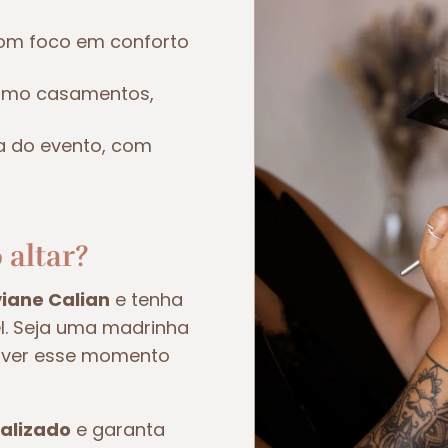
om foco em conforto
como casamentos,
a do evento, com
 altar?
viane Calian
e tenha
el. Seja uma madrinha
viver esse momento
alizado
e garanta