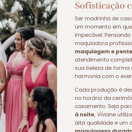
Sofisticação 
Ser madrinha de ca
um momento em que t
impecável. Pensando 
maquiadora profissio
maquiagem e pente
atendimento completo
sua beleza de forma e
harmonia com o even
Cada produção é dese
no horário da cerimô
casamento. Seja pa
à noite
, Viviane util
alta qualidade e um 
maquiagens duradou