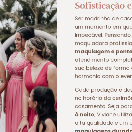
Sofisticação 
Ser madrinha de ca
um momento em que t
impecável. Pensando 
maquiadora profissio
maquiagem e pente
atendimento completo
sua beleza de forma e
harmonia com o even
Cada produção é dese
no horário da cerimô
casamento. Seja pa
à noite
, Viviane util
alta qualidade e um 
maquiagens duradou