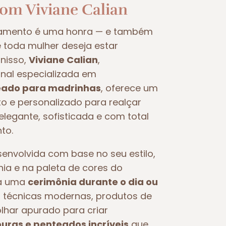
com Viviane Calian
samento é uma honra — e também
oda mulher deseja estar
nisso,
Viviane Calian
,
nal especializada em
ado para madrinhas
, oferece um
 e personalizado para realçar
legante, sofisticada e com total
to.
nvolvida com base no seu estilo,
nia e na paleta de cores do
ra uma
cerimônia durante o dia ou
iza técnicas modernas, produtos de
olhar apurado para criar
ras e penteados incríveis
que