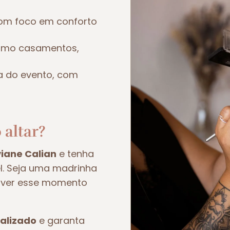
om foco em conforto
como casamentos,
a do evento, com
 altar?
viane Calian
e tenha
el. Seja uma madrinha
viver esse momento
alizado
e garanta