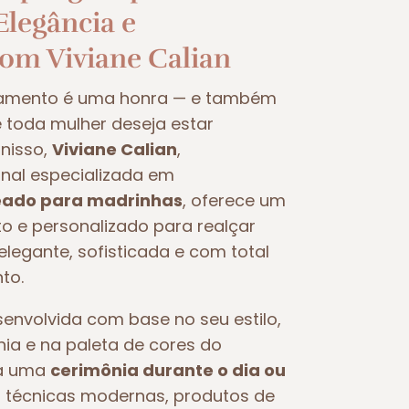
legância e
com Viviane Calian
samento é uma honra — e também
oda mulher deseja estar
nisso,
Viviane Calian
,
nal especializada em
ado para madrinhas
, oferece um
 e personalizado para realçar
legante, sofisticada e com total
to.
nvolvida com base no seu estilo,
nia e na paleta de cores do
ra uma
cerimônia durante o dia ou
iza técnicas modernas, produtos de