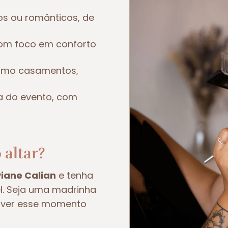
os ou românticos, de
om foco em conforto
como casamentos,
a do evento, com
 altar?
viane Calian
e tenha
el. Seja uma madrinha
viver esse momento