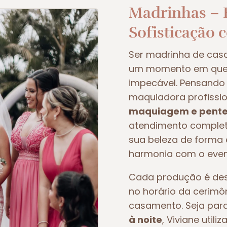
Madrinhas – E
Sofisticação 
Ser madrinha de ca
um momento em que t
impecável. Pensando 
maquiadora profissio
maquiagem e pente
atendimento completo
sua beleza de forma e
harmonia com o even
Cada produção é dese
no horário da cerimô
casamento. Seja pa
à noite
, Viviane util