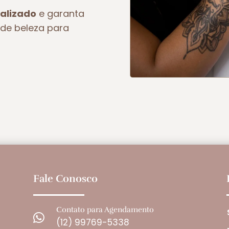
alizado
e garanta
de beleza para
Fale Conosco
Contato para Agendamento

(12) 99769-5338