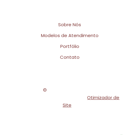
Links Rápidos
Sobre Nós
Modelos de Atendimento
Portfólio
Contato
Copyright
©
2026
Viviane Calian Beauty
|
Webdesign e Otimização SEO -
Otimizador de
Site
.